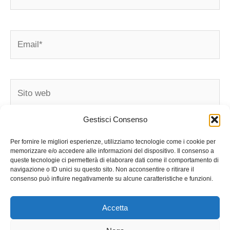
Email*
Sito
web
Gestisci Consenso
Salva il mio nome, email e sito web in questo
Per fornire le migliori esperienze, utilizziamo tecnologie come i cookie per
browser per la prossima volta che commento.
memorizzare e/o accedere alle informazioni del dispositivo. Il consenso a
queste tecnologie ci permetterà di elaborare dati come il comportamento di
navigazione o ID unici su questo sito. Non acconsentire o ritirare il
consenso può influire negativamente su alcune caratteristiche e funzioni.
Accetta