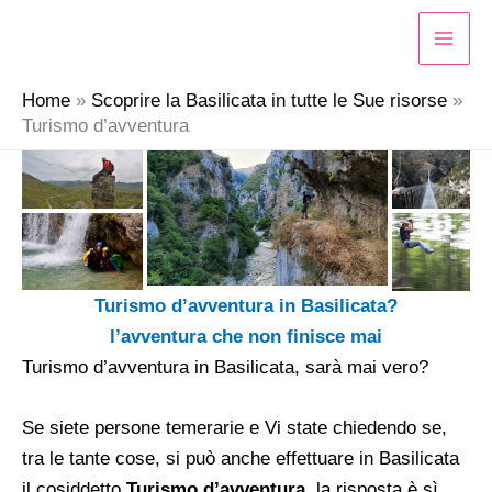
Vai
al
contenuto
Home
Scoprire la Basilicata in tutte le Sue risorse
Turismo d’avventura
Turismo d’avventura in Basilicata?
l’avventura che non finisce mai
Turismo d’avventura in Basilicata, sarà mai vero?
Se siete persone temerarie e Vi state chiedendo se,
tra le tante cose, si può anche effettuare in Basilicata
il cosiddetto
Turismo d’avventura
, la risposta è sì,